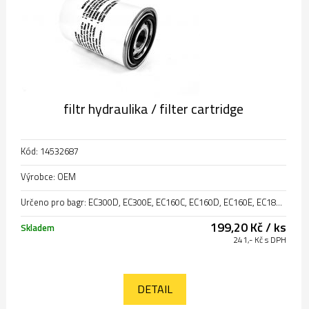
filtr hydraulika / filter cartridge
Kód: 14532687
Výrobce: OEM
Určeno pro bagr: EC300D, EC300E, EC160C, EC160D, EC160E, EC180C, EC180D, EC180E, EC220D, EC220E, EC235D, EC250D, EC250E, EC290C, EC140C, EC140D, EC140E, EC210C, EC235C, EC240C, EC700C, EC750E, EC170D, EC750D
199,20 Kč / ks
Skladem
241,- Kč s DPH
DETAIL