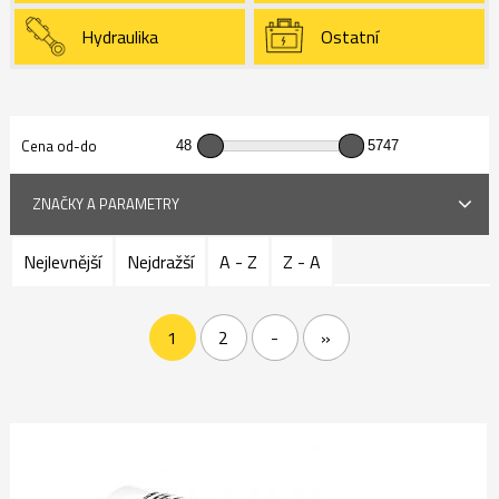
Hydraulika
Ostatní
Cena od-do
ZNAČKY A PARAMETRY
Nejlevnější
Nejdražší
A - Z
Z - A
1
2
-
»