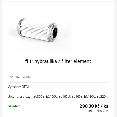
filtr hydraulika / filter element
Kód: 14532686
Výrobce: OEM
Určeno pro bagr: EC300E, EC160C, EC160D, EC160E, EC180C, EC220D, EC220E, EC240B, EC250D, EC250E, EC290B, EC140C, EC140D, EC140E, EC210B, EC170D
298,30 Kč / ks
Skladem
361,- Kč s DPH