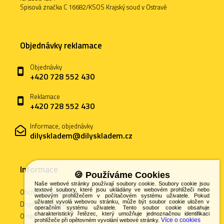
Spisová značka C 16682/KSOS Krajský soud v Ostravě
Objednávky reklamace
Objednávky
+420 728 552 430
Reklamace
+420 728 552 430
Informace, objednávky
dilyskladem@dilyskladem.cz
Informace
🍪 Používáme Cookies
Naše webové stránky používají soubory cookie. Soubory cookie jsou
textové soubory, které jsou ukládány ve webovém prohlížeči nebo
Obchodní podmínky
webovým prohlížečem v počítačovém systému uživatele. Pokud
uživatel vyvolá webovou stránku, může být soubor cookie uložen v
Doprava a platba
operačním systému uživatele. Tento soubor cookie obsahuje
charakteristický řetězec, který umožňuje jednoznačnou identifikaci
O nás
Více o cookies
prohlížeče při opětovném vyvolání webové stránky.