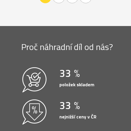
Proč náhradní díl od nás?
47
položek skladem
47
nejnižší ceny v ČR