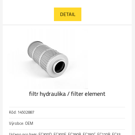
DETAIL
filtr hydraulika / filter element
Kód: 14502887
Výrobce: OEM
Určeno pro bagr: EC300D, EC300E, EC290B, EC290C, EC210B, EC330B, EC330C, EC350E, EC380D, EC480E, EC700C, EC700B, EC950E, EC340D, EC350D, E340D, EC360B, EC360C, EC750D