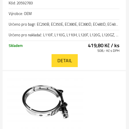
Kód: 20592783
Výrobce: OEM
Určeno pro bagr: EC290B, EC350E, EC380E, EC380D, EC480D, EC480E, EC700C, EC750E, EC340D, E340D, EC750D, EC950E
Určeno pro nakladač: L110F, L110G, L110H, L120F, L120G, L120GZ, L120H, L150G, L70F, L70G, L70H, L60F, L60G, L90F, L90G, L90H, L250G, L250H, L220G, L220H, L180G, L180H
419,80 Kč / ks
Skladem
508,- Kč s DPH
DETAIL