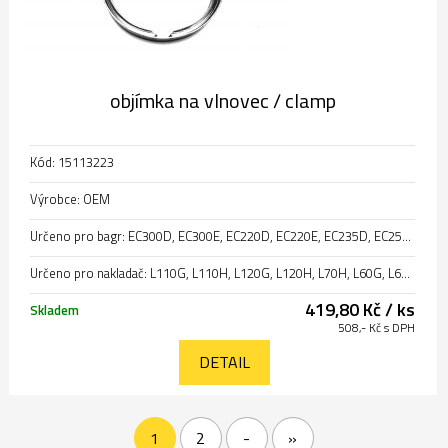
objímka na vlnovec / clamp
Kód: 15113223
Výrobce: OEM
Určeno pro bagr: EC300D, EC300E, EC220D, EC220E, EC235D, EC250D, EC250E
Určeno pro nakladač: L110G, L110H, L120G, L120H, L70H, L60G, L60H, L90G, L90H
419,80 Kč / ks
Skladem
508,- Kč s DPH
DETAIL
1
2
-
»