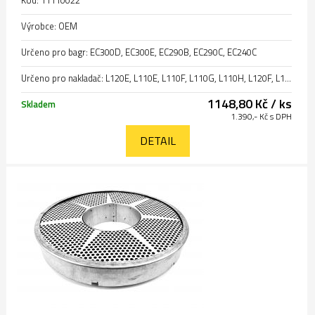
Kód: 11110022
Výrobce: OEM
Určeno pro bagr: EC300D, EC300E, EC290B, EC290C, EC240C
Určeno pro nakladač: L120E, L110E, L110F, L110G, L110H, L120F, L120D, L120G, L120GZ, L120H
1148,80 Kč / ks
Skladem
1.390,- Kč s DPH
DETAIL