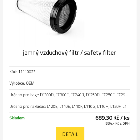
jemný vzduchový filtr / safety filter
Kód: 11110023
Výrobce: OEM
Určeno pro bagr: EC300D, EC300E, EC240B, EC250D, EC250E, EC290B, EC290C, EC240C
Určeno pro nakladač: L120E, L110E, L110F, L110G, L110H, L120F, L120D, L120G, L120GZ, L120H, L105
689,30 Kč / ks
Skladem
834,- Kč s DPH
DETAIL