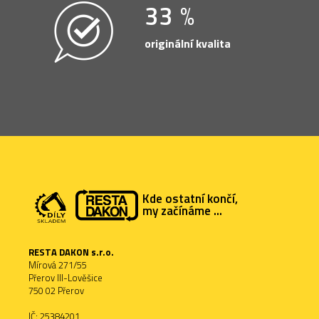
47
originální kvalita
Kde ostatní končí,
my začínáme ...
RESTA DAKON s.r.o.
Mírová 271/55
Přerov III-Lověšice
750 02 Přerov
IČ: 25384201