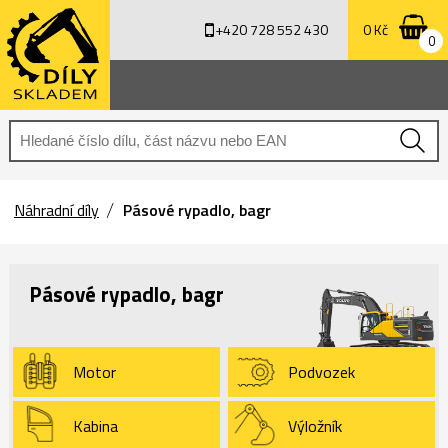
+420 728 552 430
0 Kč
0
Náhradní díly
Pásové rypadlo, bagr
Pásové rypadlo, bagr
Motor
Podvozek
Kabina
Výložník